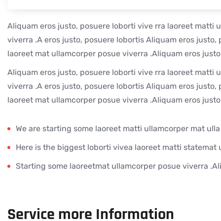
Aliquam eros justo, posuere loborti vive rra laoreet matti 
viverra .A eros justo, posuere lobortis Aliquam eros justo, 
laoreet mat ullamcorper posue viverra .Aliquam eros justo
Aliquam eros justo, posuere loborti vive rra laoreet matti 
viverra .A eros justo, posuere lobortis Aliquam eros justo, 
laoreet mat ullamcorper posue viverra .Aliquam eros justo
We are starting some laoreet matti ullamcorper mat ulla
Here is the biggest loborti vivea laoreet matti statema
Starting some laoreetmat ullamcorper posue viverra .A
Service more Information