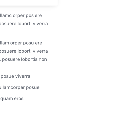
ullamc orper pos ere
posuere loborti viverra
ullam orper posu ere
posuere loborti viverra
, posuere lobortis non
 posue viverra
t ullamcorper posue
liquam eros